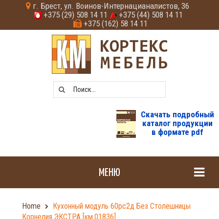
г. Брест, ул. Воинов-Интернацианалистов, 36
+375 (29) 508 14 11
+375 (44) 508 14 11
+375 (162) 58 14 11
Скачать подробный
каталог продукции
в формате pdf
МЕНЮ
Home
Кухонный модуль 60рс2д Без Столешницы
Корнелия ЭКСТРА [км.01836]