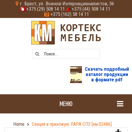
г. Брест, ул. Воинов-Интернацианалистов, 36
+375 (29) 508 14 11
+375 (44) 508 14 11
+375 (162) 58 14 11
Скачать подробный
каталог продукции
в формате pdf
МЕНЮ
Home
Секция в прихожую ЛАРА СП3 [км.02486]